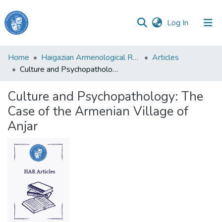
(current)
Log In
Haigazian
Home
Haigazian Armenological Review
Articles
University
Culture and Psychopathology: The Case of the Armenian Village of Anjar
Communities
Culture and Psychopathology: The
&
Case of the Armenian Village of
Collections
Anjar
All of DSpace