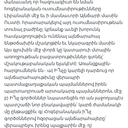
մանաւանդ որ հազուագիւտ են նման
հոգեբանական ուսումնասիրութիւնները
Լիբանանի մէջ եւ ի մասնաւորի Այնճարի մասին:
Ուստի, հրատարակելով այդ ուսումնասիրութեան
տուեալ բաժինը, կրնանք աւելի խորունկ
հասկացողութիւն ունենալ այնճարահայ
ենթօճախին մշակոյթին եւ նկարագրին մասին:
Այս գլուխին մէջ փորձ կը կատարուի մտային
առողջութեան բացատրութիւններ գտնել՝
մշակութաբանական ելակէտէ: Առանցքային-
հարցումներն են.- ա) Ի՞նչը կարելի դարձուց որ
այնճարահայութիւնը վերապրի
պատմաքաղաքական պայմաններով իրեն
պարտադրուած արտակարգ պայմաններոնւ մէջ,
բ) Ի՞նչ գործօններ նպաստեցին որ ան յաջողապէս
պատշաճի նոր բնակավայրին՝ կարճ ժամանակի
մը ընթացքին, գ) Հոգեբանական ի՞նչ
գործօններով հզօրացան այնճարահայերը՝
վերապրելու իրենց պայքարին մէջ, դ)