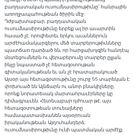
բաղդատական ուսումնասիրութիւնը՝ հանրային
առողջապահութեան ծիրին մէջ:
Դժբախտաբար, բաղդատական
ուսումնասիրութիւնը երբեք ալ իր աւարտին
հասած չէ, որովհետեւ երկու աւաններուն
արժէհամակարգերու մեծ տարբերութիւնները
պատճառ դարձած են, որ հարցախոյզին հանդէպ
մօտեցումներն ու վերաբերումը տարբեր ըլլան,
ինչը նպաստած չէ հետազօտութան
գիտականութեան եւ ան չէ հրատարակուած:
Այսօր այս հետազօտութիւնը շուրջ 55 տարեկան է.
փոխուած են Այնճարն ու անոր բնակիչները,
որոնք նորատեսակ մարտահրաւէրները կը
դիմագրաւեն: Հետեւաբար դժուար թէ, այս
հետազօտութեան տուեալները
համապատասխանեն այսօրուան
իրականութեան: Այդուհանդերձ,
ուսումնասիրութիւնը ունի պատմական արժէք,