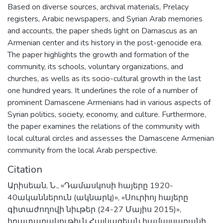
Based on diverse sources, archival materials, Prelacy
registers, Arabic newspapers, and Syrian Arab memories
and accounts, the paper sheds light on Damascus as an
Armenian center and its history in the post-genocide era.
The paper highlights the growth and formation of the
community, its schools, voluntary organizations, and
churches, as wells as its socio-cultural growth in the last
one hundred years. It underlines the role of a number of
prominent Damascene Armenians had in various aspects of
Syrian politics, society, economy, and culture. Furthermore,
the paper examines the relations of the community with
local cultural circles and assesses the Damascene Armenian
community from the local Arab perspective.
Citation
Արիսեան, Ն., «Դամասկոսի հայերը 1920-
40ականներուն (ակնարկ)», «Սուրիոյ հայերը
գիտաժողովի նիւթեր (24-27 Մայիս 2015)»,
հրատարակութիւն Հայկազեան համալսարանի,