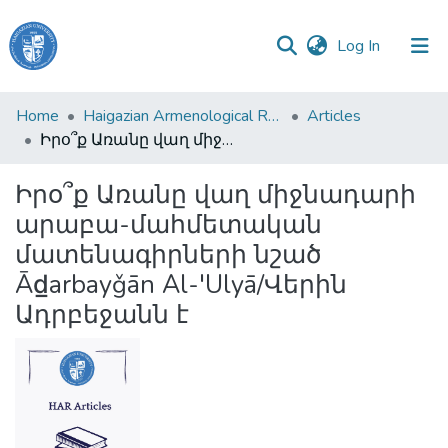
(current)
Log In
Haigazian
Home
Haigazian Armenological Review
Articles
University
Իրօ՞ք Առանը վաղ միջնադարի արաբա-մահմետական մատենագիրների նշած Ād̲arbayǧān Al-'Ulyā/Վերին Ադրբեջանն է
Communities
Իրօ՞ք Առանը վաղ միջնադարի
&
արաբա-մահմետական
Collections
մատենագիրների նշած
All of DSpace
Ād̲arbayǧān Al-'Ulyā/Վերին
Ադրբեջանն է