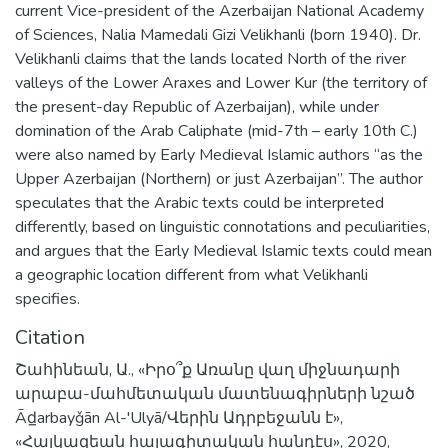
current Vice-president of the Azerbaijan National Academy
of Sciences, Nalia Mamedali Gizi Velikhanli (born 1940). Dr.
Velikhanli claims that the lands located North of the river
valleys of the Lower Araxes and Lower Kur (the territory of
the present-day Republic of Azerbaijan), while under
domination of the Arab Caliphate (mid-7th – early 10th C.)
were also named by Early Medieval Islamic authors “as the
Upper Azerbaijan (Northern) or just Azerbaijan”. The author
speculates that the Arabic texts could be interpreted
differently, based on linguistic connotations and peculiarities,
and argues that the Early Medieval Islamic texts could mean
a geographic location different from what Velikhanli
specifies.
Citation
Շահինեան, Ա., «Իրօ՞ք Առանը վաղ միջնադարի
արաբա-մահմետական մատենագիրների նշած
Ād̲arbayǧān Al-'Ulyā/Վերին Ադրբեջանն է»,
«Հայկազեան հայագիտական հանդէս», 2020,