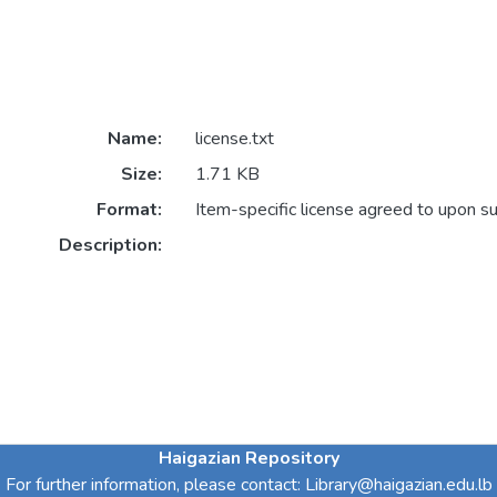
Name:
license.txt
Size:
1.71 KB
Format:
Item-specific license agreed to upon s
Description:
Haigazian Repository
For further information, please contact: Library@haigazian.edu.lb