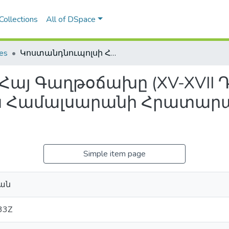
Collections
All of DSpace
les
Կոստանդնուպոլսի Հայ Գաղթօճախը (XV-XVII Դարեր), Երեւան, Երեւանի Պետական Համալսարանի Հրատարակչութիւն, 2007, 472 էջ
այ Գաղթօճախը (XV-XVII Դ
Համալսարանի Հրատարակչո
Simple item page
ան
33Z