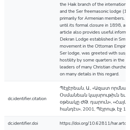
the Haik branch of the internation
and the Ser freemasonic lodge (18
primarily for Armenian members. The
until its formal closure in 1898, are
article also provides useful inform
Dekran Lodge established in Smyr
movement in the Ottoman Empire, in
Ser lodge, was greeted with suspic
hostility by some quarters in the em
leaders of many Christian churches. 
on many details in this regard.
Պէյլէրեան, Ա., «Ազատ որմն
Օսմանեան կայսրութիւն եւ Պ
dc.identifier.citation
օթեակը ԺԹ. դարուն», «Հա
հանդէս», 2001, Պէյրութ, էջ 1
dc.identifier.doi
https://doi.org/10.62811/har.artc