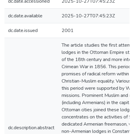
dc.date.accessioned
2025-10-27T07:45:23Z
dc.date.available
2025-10-27T07:45:23Z
dc.date.issued
2001
The article studies the first attem
lodges in the Ottoman Empire star
of the 18th century and more intens
Crimean War in 1856. This period co
promises of radical reform within t
Christian-Muslim equality. Various
this period were supported by We
missions. Prominent Muslim and no
(including Armenians) in the capita
Ottoman cities joined these lodges.
concentrates on the activities of 
dedicated Armenian freemason, who
dc.description.abstract
non-Armenian lodges in Constantin