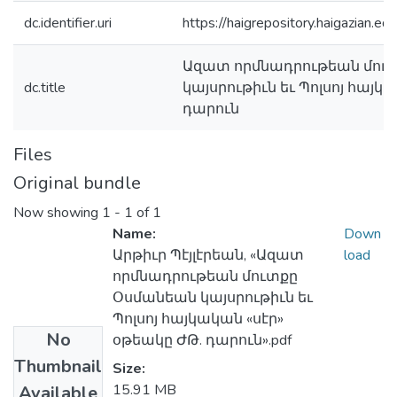
dc.identifier.uri
https://haigrepository.haigazian.
Ազատ որմնադրութեան մու
dc.title
կայսրութիւն եւ Պոլսոյ հայկ
դարուն
Files
Original bundle
Now showing
1 - 1 of 1
Name:
Down
Արթիւր Պէյլէրեան, «Ազատ
load
որմնադրութեան մուտքը
Օսմանեան կայսրութիւն եւ
Պոլսոյ հայկական «սէր»
No
օթեակը ԺԹ. դարուն».pdf
Thumbnail
Size:
15.91 MB
Available