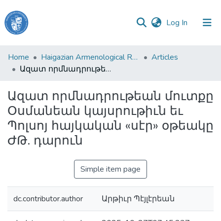
(current)
Log In
Haigazian
Home
Haigazian Armenological Review
Articles
University
Ազատ որմնադրութեան մուտքը Օսմանեան կայսրութիւն եւ Պոլսոյ հայկական «սէր» օթեակը ԺԹ. դարուն
Communities
Ազատ որմնադրութեան մուտքը
&
Օսմանեան կայսրութիւն եւ
Collections
Պոլսոյ հայկական «սէր» օթեակը
All of DSpace
ԺԹ. դարուն
Simple item page
dc.contributor.author
Արթիւր Պէյլէրեան