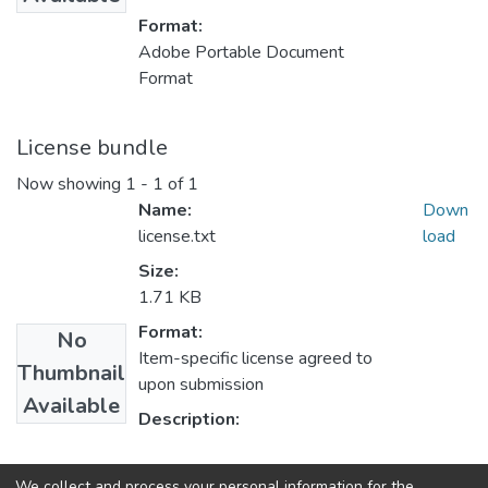
Format:
Adobe Portable Document
Format
License bundle
Now showing
1 - 1 of 1
Name:
Down
license.txt
load
Size:
1.71 KB
Format:
No
Item-specific license agreed to
Thumbnail
upon submission
Available
Description:
Collections
We collect and process your personal information for the