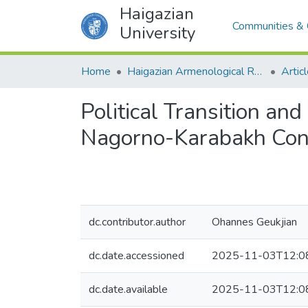
Haigazian
Communities & 
University
Home
Haigazian Armenological Review
Artic
Political Transition an
Nagorno-Karabakh Conf
dc.contributor.author
Ohannes Geukjian
dc.date.accessioned
2025-11-03T12:0
dc.date.available
2025-11-03T12:0