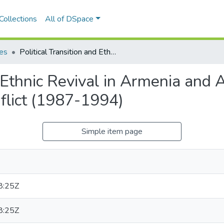
Collections
All of DSpace
les
Political Transition and Ethnic Revival in Armenia and Azerbaijan: The Nagorno-Karabakh Conflict (1987-1994)
d Ethnic Revival in Armenia and 
lict (1987-1994)
Simple item page
8:25Z
8:25Z