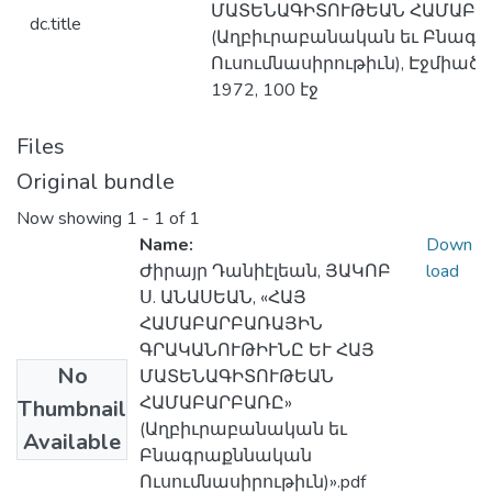
ՄԱՏԵՆԱԳԻՏՈՒԹԵԱՆ ՀԱՄԱԲԱ
dc.title
(Աղբիւրաբանական եւ Բնագ
Ուսումնասիրութիւն), Էջմիածին
1972, 100 էջ
Files
Original bundle
Now showing
1 - 1 of 1
Name:
Down
Ժիրայր Դանիէլեան, ՅԱԿՈԲ
load
Ս. ԱՆԱՍԵԱՆ, «ՀԱՅ
ՀԱՄԱԲԱՐԲԱՌԱՅԻՆ
ԳՐԱԿԱՆՈՒԹԻՒՆԸ ԵՒ ՀԱՅ
No
ՄԱՏԵՆԱԳԻՏՈՒԹԵԱՆ
ՀԱՄԱԲԱՐԲԱՌԸ»
Thumbnail
(Աղբիւրաբանական եւ
Available
Բնագրաքննական
Ուսումնասիրութիւն)».pdf