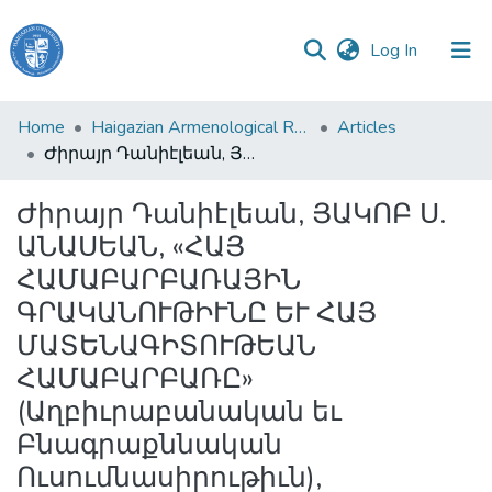
(current)
Log In
Haigazian
Home
Haigazian Armenological Review
Articles
University
Ժիրայր Դանիէլեան, ՅԱԿՈԲ Ս. ԱՆԱՍԵԱՆ, «ՀԱՅ ՀԱՄԱԲԱՐԲԱՌԱՅԻՆ ԳՐԱԿԱՆՈՒԹԻՒՆԸ ԵՒ ՀԱՅ ՄԱՏԵՆԱԳԻՏՈՒԹԵԱՆ ՀԱՄԱԲԱՐԲԱՌԸ» (Աղբիւրաբանական եւ Բնագրաքննական Ուսումնասիրութիւն), Էջմիածին, Տպ. Մայր Աթոռի, 1972, 100 էջ
Communities
Ժիրայր Դանիէլեան, ՅԱԿՈԲ Ս.
&
ԱՆԱՍԵԱՆ, «ՀԱՅ
Collections
ՀԱՄԱԲԱՐԲԱՌԱՅԻՆ
All of DSpace
ԳՐԱԿԱՆՈՒԹԻՒՆԸ ԵՒ ՀԱՅ
ՄԱՏԵՆԱԳԻՏՈՒԹԵԱՆ
ՀԱՄԱԲԱՐԲԱՌԸ»
(Աղբիւրաբանական եւ
Բնագրաքննական
Ուսումնասիրութիւն),