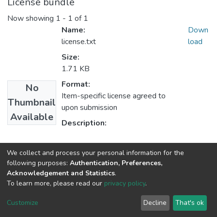
License bundle
Now showing
1 - 1 of 1
Name:
Down
license.txt
load
Size:
1.71 KB
Format:
No
Item-specific license agreed to
Thumbnail
upon submission
Available
Description:
Collections
We collect and process your personal information for the
following purposes:
Authentication, Preferences,
Articles
Acknowledgement and Statistics
.
To learn more, please read our
privacy policy
.
Haigazian Repository
Customize
Decline
That's ok
For further information, please contact: Library@haigazian.edu.lb