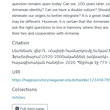
question remains open today: Can we, 100 years later, co
Armenian identity? Can we have a double culture? Shoul
eliminate our origins to better integrate? It is a great ch
may be different. However, it is certain that the Armenia
ask the right questions to live in harmony where they are
their ties and cooperation with Armenia.
Citation
Լեւոնեան, վեր Ռ., «Հայերի համարկումը եւ/կամ ձ
Ֆրանսիայում (1920-2000ականներ) (ակնարկ)»
հայագիտական հանդէս», 2020, Պէյրութ, էջ 773-
URI
https://haigrepository.haigazian.edu.lb/handle/1234567
Collections
Articles
Full item page