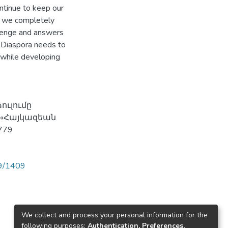
ntinue to keep our
d we completely
allenge and answers
n Diaspora needs to
, while developing
ուլումը
, «Հայկազեան
779
89/1409
We collect and process your personal information for the
following purposes:
Authentication, Preferences,