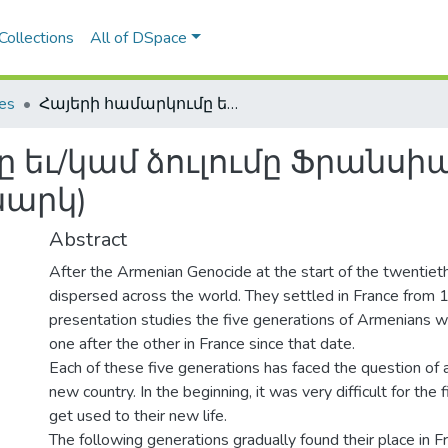
Collections
All of DSpace
les
Հայերի համարկումը եւ/կամ ձուլումը Ֆրանսիայում (1920-2000ականներ) (ակնարկ)
 եւ/կամ ձուլումը Ֆրանսիայ
նարկ)
Abstract
After the Armenian Genocide at the start of the twentiet
dispersed across the world. They settled in France from 
presentation studies the five generations of Armenians 
one after the other in France since that date.
Each of these five generations has faced the question of a
new country. In the beginning, it was very difficult for the 
get used to their new life.
The following generations gradually found their place in F