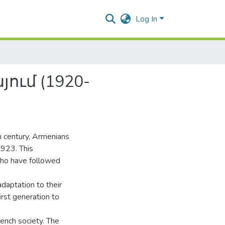
Log In
ում (1920-
h century, Armenians
1923. This
who have followed
daptation to their
first generation to
rench society. The