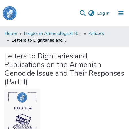
(current)
Log In
Haigazian
Home
Haigazian Armenological Review
Articles
University
Letters to Dignitaries and Publications on the Armenian Genocide Issue and Their Responses (Part II)
Communities
Letters to Dignitaries and
&
Publications on the Armenian
Collections
Genocide Issue and Their Responses
All of DSpace
(Part II)