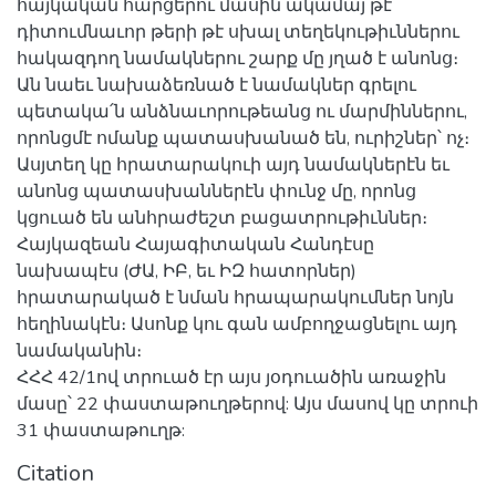
հայկական հարցերու մասին ակամայ թէ
դիտումնաւոր թերի թէ սխալ տեղեկութիւններու
հակազդող նամակներու շարք մը յղած է անոնց։
Ան նաեւ նախաձեռնած է նամակներ գրելու
պետակա՛ն անձնաւորութեանց ու մարմիններու,
որոնցմէ ոմանք պատասխանած են, ուրիշներ՝ ոչ։
Ասյտեղ կը հրատարակուի այդ նամակներէն եւ
անոնց պատասխաններէն փունջ մը, որոնց
կցուած են անհրաժեշտ բացատրութիւններ։
Հայկազեան Հայագիտական Հանդէսը
նախապէս (ԺԱ, ԻԲ, եւ ԻԶ հատորներ)
հրատարակած է նման հրապարակումներ նոյն
հեղինակէն։ Ասոնք կու գան ամբողջացնելու այդ
նամականին։
ՀՀՀ 42/1ով տրուած էր այս յօդուածին առաջին
մասը՝ 22 փաստաթուղթերով: Այս մասով կը տրուի
31 փաստաթուղթ:
Citation