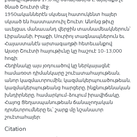
ծնած Շուէտի մէջ:
1950ականներէն սկսեալ հատուկենտ հայեր
սկսած են հաստատուիլ Շուէտ: Անոնց թիւը
աւելցաւ մանաւանդ վերջին տասնամեակներուն՝
Լիբանանի, Իրաքի, Սուրիոյ տագնապներուն եւ
Հայաստանէն արտագաղթի հետեւանքով:
Այսօր Շուէտի հայութիւնը կը հաշուէ 10-13,000
հոգի:
Հեղինակը այս յօդուածով կը ներկայացնէ
համառօտ դիմանկարը շուէատահայութեան,
անոր կազմաւորումին, կազմակերպուածութեան,
կազմակերպութեանց հարցերը, ինքնութենական
խնդիրները, համարկում-ձուլում իրավիճակը,
Հայոց Ցեղասպանութեան ճանաչողական
դրսեւորումները եւ՝ շարք մը նշանաւոր
շուէտահայեր:
Citation