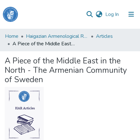
(current)
Log In
Haigazian
Home
Haigazian Armenological Review
Articles
University
A Piece of the Middle East in the North - The Armenian Community of Sweden
Communities
A Piece of the Middle East in the
&
North - The Armenian Community
Collections
of Sweden
All of DSpace