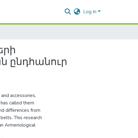
Log In
երի
ն ընդհանուր
e and accessories,
 has called them
and differences from
belts. This research
an Armenological