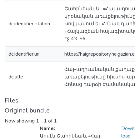
Շահինեան, Ա., «Հայ-աղու
կրօնական առաքելութիւնը հ
dc.identifier.citation
Կովկասում եւ Հոնաց դարձ
«Հայկազեան հայագիտական հ
էջ 43-56
dc.identifier.uri
https://haigrepository.haigazian
Հայ-աղուանական քաղաքակ
dc.title
առաքելութիւնը հիւսիս-արեւ
Հոնաց դարձի ժամանակագր
Files
Original bundle
Now showing
1 - 1 of 1
Name:
Down
Արսէն Շահինեան, «Հայ-
load