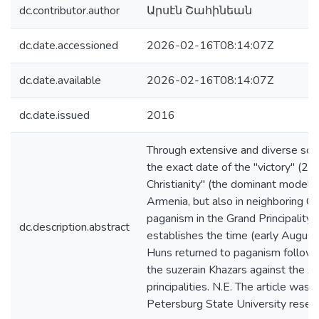
dc.contributor.author
Արսէն Շահինեան
dc.date.accessioned
2026-02-16T08:14:07Z
dc.date.available
2026-02-16T08:14:07Z
dc.date.issued
2016
Through extensive and diverse sour
the exact date of the "victory" (2
Christianity" (the dominant model o
Armenia, but also in neighboring C
paganism in the Grand Principality 
dc.description.abstract
establishes the time (early Augus
Huns returned to paganism followin
the suzerain Khazars against the 
principalities. N.E. The article wa
Petersburg State University resea