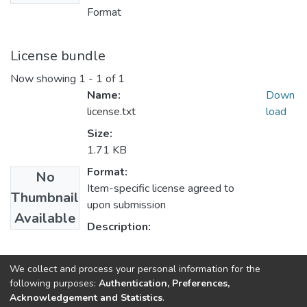
Format
License bundle
Now showing
1 - 1 of 1
Name:
Down
license.txt
load
Size:
1.71 KB
Format:
No
Item-specific license agreed to
Thumbnail
upon submission
Available
Description:
Collections
We collect and process your personal information for the
following purposes:
Authentication, Preferences,
Articles
Acknowledgement and Statistics
.