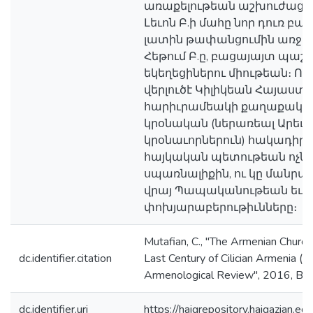
առաքելութեան աշխուժացումը
Լեւոն Բ.ի մահը նոր դուռ բա
լատին թափանցումին առջեւ։ 
Հեթում Բ.ը, բացայայտ պաշ
եկեղեցիներու միութեան։ Ու
վերլուծէ Կիլիկեան Հայաստ
հարիւրամեակի քաղաքական
կրօնական (ներառեալ Արեւ
կրօնաւորներուն) հակադիր գ
հայկական պետութեան ոչն
սպառնալիքին, ու կը մանրա
վրայ Պապականութեան եւ Հա
փոխյարաբերութիւնները։
Mutafian, C., "The Armenian Church
dc.identifier.citation
Last Century of Cilician Armenia (
Armenological Review", 2016, Bei
dc.identifier.uri
https://haigrepository.haigazian