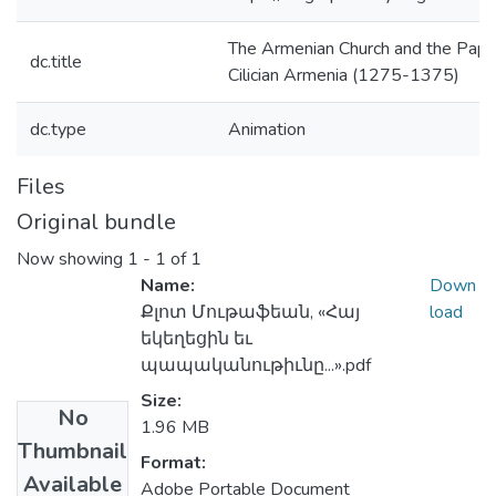
The Armenian Church and the Papac
dc.title
Cilician Armenia (1275-1375)
dc.type
Animation
Files
Original bundle
Now showing
1 - 1 of 1
Name:
Down
Քլոտ Մութաֆեան, «Հայ
load
եկեղեցին եւ
պապականութիւնը...».pdf
Size:
No
1.96 MB
Thumbnail
Format:
Available
Adobe Portable Document