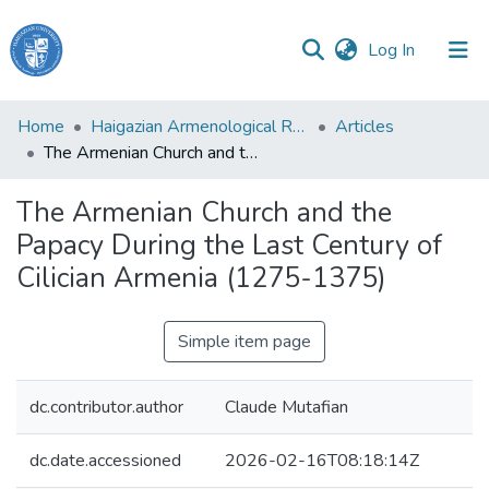
(current)
Log In
Haigazian
Home
Haigazian Armenological Review
Articles
University
The Armenian Church and the Papacy During the Last Century of Cilician Armenia (1275-1375)
Communities
The Armenian Church and the
&
Papacy During the Last Century of
Collections
Cilician Armenia (1275-1375)
All of DSpace
Simple item page
dc.contributor.author
Claude Mutafian
dc.date.accessioned
2026-02-16T08:18:14Z