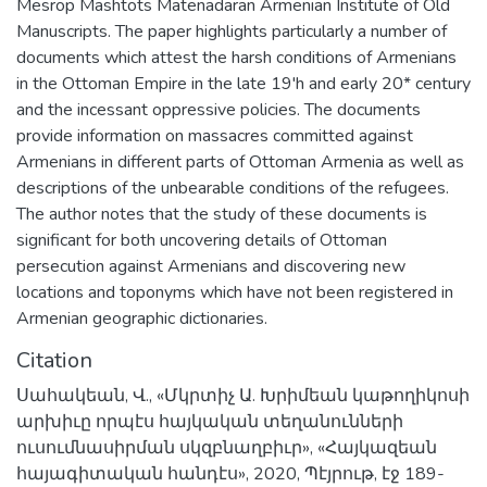
Mesrop Mashtots Matenadaran Armenian Institute of Old
Manuscripts. The paper highlights particularly a number of
documents which attest the harsh conditions of Armenians
in the Ottoman Empire in the late 19'h and early 20* century
and the incessant oppressive policies. The documents
provide information on massacres committed against
Armenians in different parts of Ottoman Armenia as well as
descriptions of the unbearable conditions of the refugees.
The author notes that the study of these documents is
significant for both uncovering details of Ottoman
persecution against Armenians and discovering new
locations and toponyms which have not been registered in
Armenian geographic dictionaries.
Citation
Սահակեան, Վ., «Մկրտիչ Ա. Խրիմեան կաթողիկոսի
արխիւը որպէս հայկական տեղանունների
ուսումնասիրման սկզբնաղբիւր», «Հայկազեան
հայագիտական հանդէս», 2020, Պէյրութ, էջ 189-