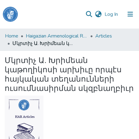
(current)
Log In
Haigazian
Home
Haigazian Armenological Review
Articles
University
Մկրտիչ Ա. Խրիմեան կաթողիկոսի արխիւը որպէս հայկական տեղանունների ուսումնասիրման սկզբնաղբիւր
Communities
Մկրտիչ Ա. Խրիմեան
&
կաթողիկոսի արխիւը որպէս
Collections
հայկական տեղանունների
All of DSpace
ուսումնասիրման սկզբնաղբիւր