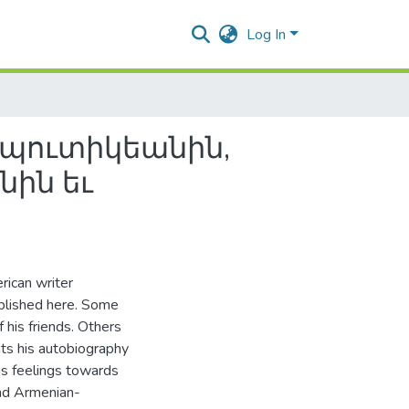
Log In
ապուտիկեանին,
ին եւ
rican writer
blished here. Some
 his friends. Others
ts his autobiography
is feelings towards
and Armenian-