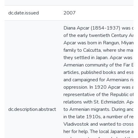
dc.date.issued
2007
Diana Apcar (1854-1937) was one 
of the early twentieth Century Arm
Apcar was born in Rangun, Miyanma
family to Calcutta, where she marr
they settled in Japan. Apcar was a
Armenian community of the Far Eas
articles, published books and essa
and campaigned for Armenians rig
oppression. In 1920 Apcar was ap
representative of the Republic of
relations with St. Echmiadzin. Apc
dc.description.abstract
to Armenian migrants. During and 
in the late 1910s, a number of re
Vladivostok and wanted to cross t
her for help. The local Japanese aut