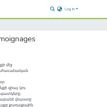
Log In
emoignages
քի մէջ
անհաւանական
որ
քի վրայ, կու
ապատկերը,
եկնաբանէ փաստը:
ղաքը քաղաքային