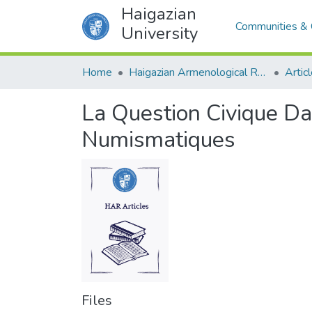
Haigazian
Communities & 
University
Home
Haigazian Armenological Review
Artic
La Question Civique D
Numismatiques
Files