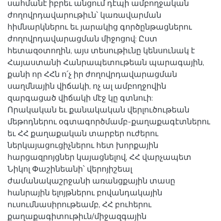
սահմանէ իբրեւ անցում դէպի ամբողջական
ժողովրդավարութիւն՝ կառավարման
հիմնարկներու եւ յարակից գործընթացներու
ժողովրդավարացման միջոցով: Ըստ
հետազօտողին, այս տեսութիւնը կենսունակ է
Հայաստանի Հանրապետութեան պարագային,
քանի որ ՀՀն ո՛չ իր ժողովրդավարացման
սաղմնային վիճակի, ոչ ալ ամբողջովին
զարգացած վիճակի մէջ կը գտնուի:
Որակական եւ քանակական վերլուծութեան
մեթոդներու օգտագործմամբ-քաղաքագէտներու
եւ ՀՀ քաղաքական տարբեր ուժերու
ներկայացուցիչներու հետ խորքային
հարցազրոյցներ կայացնելով, ՀՀ վարչապետ
Նիկոլ Փաշինեանի՝ վերոյիշեալ
ժամանակաշրջանի առանցքային տասը
հանրային ելոյթներու բովանդակային
ուսումնասիրութեամբ, ՀՀ բուհերու
քաղաքագիտութիւն/միջազգային