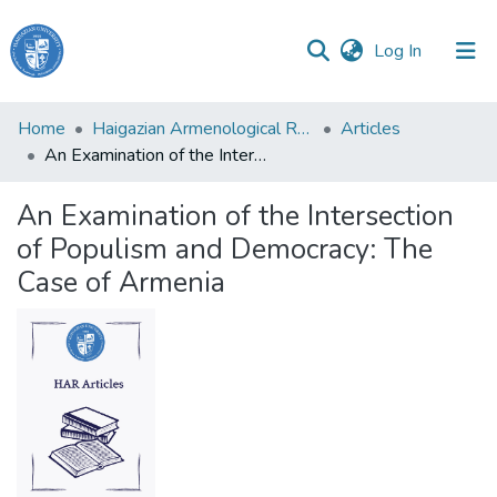
(current)
Log In
Haigazian
Home
Haigazian Armenological Review
Articles
University
An Examination of the Intersection of Populism and Democracy: The Case of Armenia
Communities
An Examination of the Intersection
&
of Populism and Democracy: The
Collections
Case of Armenia
All of DSpace