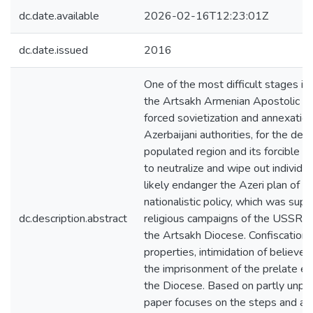
dc.date.available
2026-02-16T12:23:01Z
dc.date.issued
2016
One of the most difficult stages in
the Artsakh Armenian Apostolic Ch
forced sovietization and annexation
Azerbaijani authorities, for the de
populated region and its forcible a
to neutralize and wipe out individua
likely endanger the Azeri plan of ap
nationalistic policy, which was sup
dc.description.abstract
religious campaigns of the USSR, a
the Artsakh Diocese. Confiscations
properties, intimidation of believer
the imprisonment of the prelate eve
the Diocese. Based on partly unpubl
paper focuses on the steps and act