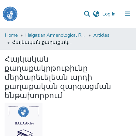
(current)
Log In
Haigazian
Home
Haigazian Armenological Review
Articles
University
Հայկական քաղաքակրթութիւնը մերձարեւելեան արդի քաղաքական զարգացման ենթախորքում
Communities
Հայկական
&
քաղաքակրթութիւնը
Collections
մերձարեւելեան արդի
All of DSpace
քաղաքական զարգացման
ենթախորքում