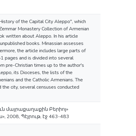
istory of the Capital City Aleppo", which
he Zemmar Monastery Collection of Armenian
k written about Aleppo. In his article
nd unpublished books. Minassian assesses
ermore, the article includes large parts of
151 pages and is divided into several
om pre-Christian times up to the author's
leppo, its Dioceses, the lists of the
menians and the Catholic Armenians. The
ed the city, several censuses conducted
ւն մայրաքաղաքին Բերիոյ»
008, Պէյրութ, էջ 463-483