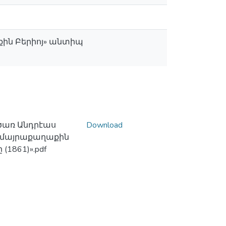
ին Բերիոյ» անտիպ
ծառ Անդրէաս
Download
 մայրաքաղաքին
1861)».pdf