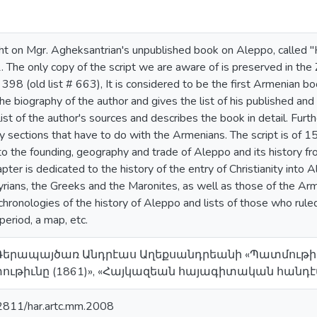
ght on Mgr. Agheksantrian's unpublished book on Aleppo, called "H
. The only copy of the script we are aware of is preserved in t
98 (old list # 663), It is considered to be the first Armenian boo
he biography of the author and gives the list of his published a
ist of the author's sources and describes the book in detail. Furth
arly sections that have to do with the Armenians. The script is of 
to the founding, geography and trade of Aleppo and its history fr
ter is dedicated to the history of the entry of Christianity into A
yrians, the Greeks and the Maronites, as well as those of the Ar
f chronologies of the history of Aleppo and lists of those who rul
eriod, a map, etc.
 «Գերապայծառ Անդրէաս Աղեքսանդրեանի «Պատմութի
իւնը (1861)», «Հայկազեան հայագիտական հանդէս», 2
62811/har.artc.mm.2008