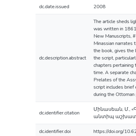
dc.date.issued
2008
The article sheds li
was written in 1861
New Manuscripts, # 3
Minassian narrates t
the book, gives the l
dc.description.abstract
the script, particul
chapters pertaining 
time. A separate chap
Prelates of the Ass
script includes brie
during the Ottoman p
Մինասեան, Մ.,
dc.identifier.citation
անտիպ աշխատութ
dc.identifier.doi
https://doi.org/10.