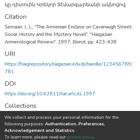
կը դիտուին Կրեկոր Տէմարգարեանի ակնոցով:
Citation
Semaan, I., L., "The Armenian Enclave on Cavanaugh Street:
Social History and the Mystery Novel", "Haigazian
Armenological Review", 1997, Beirut, pp. 423-438
URI
https://haigrepository.haigazian.edu.lb/handle/123456789/
781
DOI
https://doi.org/10.62811/har.artc.ils.1997
Collections
Articles
We collect and process your personal information for the
following purposes:
Authentication, Preferences,
Full item page
Acknowledgement and Statistics
.
To learn more, please read our
privacy policy
.