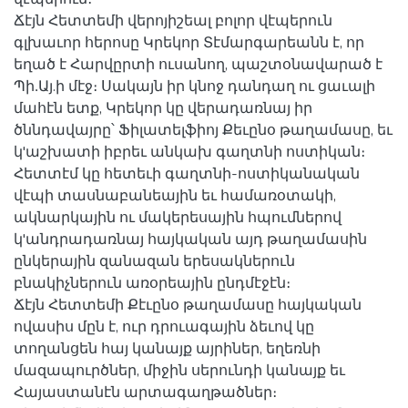
Ճէյն Հետտեմի վերոյիշեալ բոլոր վէպերուն
գլխաւոր հերոսը Կրեկոր Տէմարգարեանն է, որ
եղած է Հարվըրտի ուսանող, պաշտօնավարած է
Պի․Այ.ի մէջ։ Սակայն իր կնոջ դանդաղ ու ցաւալի
մահէն ետք, Կրեկոր կը վերադառնայ իր
ծննդավայրը՝ Ֆիլատելֆիոյ Քեւընօ թաղամասը, եւ
կ'աշխատի իբրեւ անկախ գաղտնի ոստիկան։
Հետտէմ կը հետեւի գաղտնի-ոստիկանական
վէպի տասնաբանեային եւ համառօտակի,
ակնարկային ու մակերեսային հպումներով
կ'անդրադառնայ հայկական այդ թաղամասին
ընկերային զանազան երեսակներուն
բնակիչներուն առօրեային ընդմէջէն։
Ճէյն Հետտեմի Քէւընօ թաղամասը հայկական
ովասիս մըն է, ուր դրուագային ձեւով կը
տողանցեն հայ կանայք այրիներ, եղեռնի
մազապուրծներ, միջին սերունդի կանայք եւ
Հայաստանէն արտագաղթածներ։