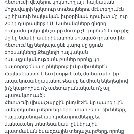
Հետտէմի վէպերու կրկնուող այս հայկական
միջավայրի կցկտուր տուեալներու մէկտեղումէն
կը հիւսուի հայկական իւրօրինակ դրախտ մը, ուր
20րդ դարավերջի Մ. Նահանգները ցնցող
հակամարդկային չարը մուտք չէ գործած եւ որ քիչ
մը կը նմանի ամերիկացիին երազած դրախտին:
Հետտէմ կը ներկայացնէ կարգ մը ցցուն
երեսակները Քեւընոյի հայկական
հաւաքականութեան. բաներ որոնք կը
զատորոշեն այդ ընկերութիւնը միւսներէն:
Հայկականօրէն եւս խորթ է ան, մանաւանդ իր
ապակուսակցականութեամբ եւ միակ եկեղեցիով
(ո՛չ կաթողիկէ, ո՛չ աւետարանական, ո՛չ ալ
պառակտուած):
Հետտէմի վիպաշարքին ընդմէջէն կը պարզուին
ամերիկահայ սերունդներու տարբերութիւնները,
հայկականութեան դրսեւորումները, եւ
մանաւանդ տնտեսական, ընկերային,
պատմական եւ ազգային տեղաշարժերը, որոնք