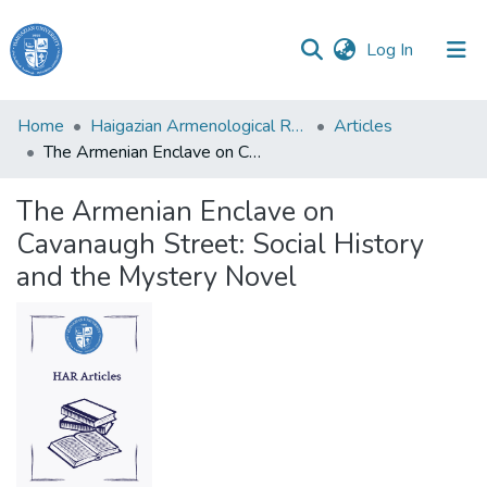
(current)
Log In
Haigazian
Home
Haigazian Armenological Review
Articles
University
The Armenian Enclave on Cavanaugh Street: Social History and the Mystery Novel
Communities
The Armenian Enclave on
&
Cavanaugh Street: Social History
Collections
and the Mystery Novel
All of DSpace