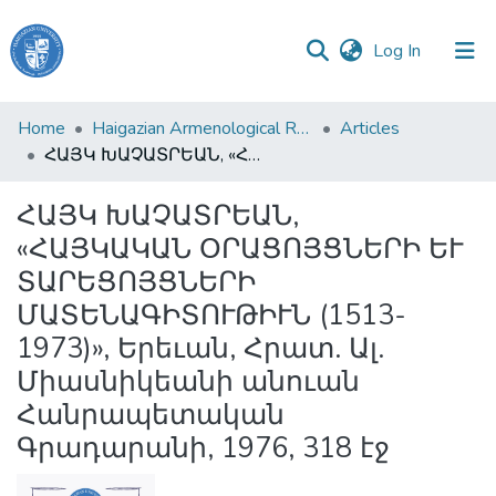
(current)
Log In
Haigazian
Home
Haigazian Armenological Review
Articles
University
ՀԱՅԿ ԽԱՉԱՏՐԵԱՆ, «ՀԱՅԿԱԿԱՆ ՕՐԱՑՈՅՑՆԵՐԻ ԵՒ ՏԱՐԵՑՈՅՑՆԵՐԻ ՄԱՏԵՆԱԳԻՏՈՒԹԻՒՆ (1513-1973)», Երեւան, Հրատ. Ալ. Միասնիկեանի անուան Հանրապետական Գրադարանի, 1976, 318 էջ
Communities
ՀԱՅԿ ԽԱՉԱՏՐԵԱՆ,
&
«ՀԱՅԿԱԿԱՆ ՕՐԱՑՈՅՑՆԵՐԻ ԵՒ
Collections
ՏԱՐԵՑՈՅՑՆԵՐԻ
All of DSpace
ՄԱՏԵՆԱԳԻՏՈՒԹԻՒՆ (1513-
1973)», Երեւան, Հրատ. Ալ.
Միասնիկեանի անուան
Հանրապետական
Գրադարանի, 1976, 318 էջ