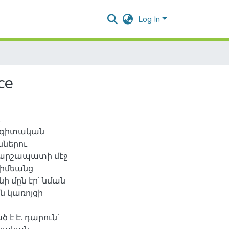
Log In
ce
վ գիտական
ններու
ղարշապատի մէջ
սիմեանց
 մըն էր՝ նման
ն կառոյցի
 է Է. դարուն՝