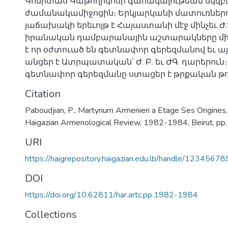
Կոմիտաս Կաթողիկոսի գահակալութեան սկզ
ժամանակամիջոցին։ Երկյարկանի մատուռներո
յաճախակի երեւոյթ է Հայաստանի մէջ մինչեւ Ժ.Դ
իրանական դամբարանային աշտարակները միա
է որ օժտուած են գետնափոր գերեզմանով եւ այ
անցեր է Ատրպատական՝ Ժ. Բ. եւ ԺԳ. դարերուն։ 
գետնափոր գերեզմանը ստացեր է թրքական թու
Citation
Paboudjian, P., Martyrium Armenien a Etage Ses Origines,
Haigazian Armenological Review, 1982-1984, Beirut, pp
URI
https://haigrepository.haigazian.edu.lb/handle/1234567
DOI
https://doi.org/10.62811/har.artc.pp.1982-1984
Collections