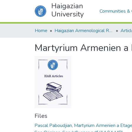
Haigazian
Communities & 
University
Home
Haigazian Armenological Review
Artic
Martyrium Armenien a E
Files
Pascal Paboudjian, Martyrium Armenien a Etag