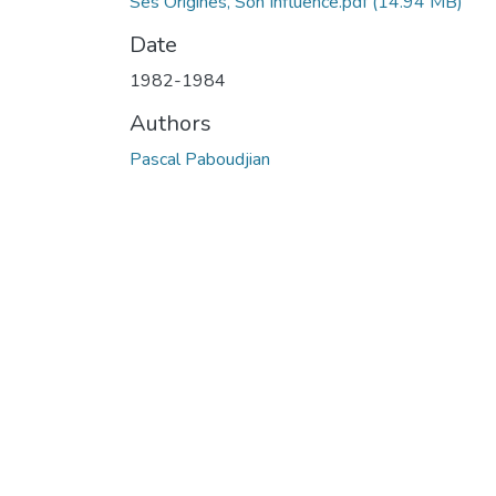
Ses Origines, Son Influence.pdf
(14.94 MB)
Date
1982-1984
Authors
Pascal Paboudjian