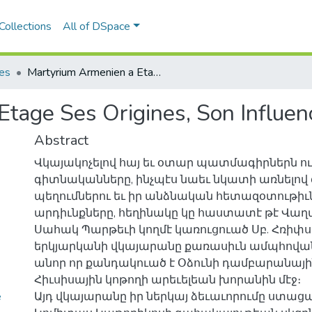
Collections
All of DSpace
les
Martyrium Armenien a Etage Ses Origines, Son Influence
tage Ses Origines, Son Influen
Abstract
Վկայակոչելով հայ եւ օտար պատմագիրներն ու
գիտնականները, ինչպէս նաեւ նկատի առնելո
պեղումներու եւ իր անձնական հետազօտութիւ
արդիւնքները, հեղինակը կը հաստատէ թէ Վա
Սահակ Պարթեւի կողմէ կառուցուած Սբ. Հռիփ
երկյարկանի վկայարանը քառասիւն ամպհովանի
անոր որ քանդակուած է Օձունի դամբարանայի
Հիւսիսային կոթողի արեւելեան խորանին մէջ։
e
Այդ վկայարանը իր ներկայ ձեւաւորումը ստացած