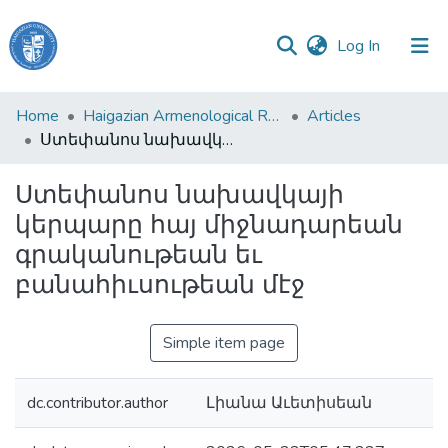
(current)
Log In
Haigazian
Home
Haigazian Armenological Review
Articles
University
Ստեփանոս նախավկայի կերպարը հայ միջնադարեան գրականութեան եւ բանահիւսութեան մէջ
Communities
Ստեփանոս նախավկայի
&
կերպարը հայ միջնադարեան
Collections
գրականութեան եւ
All of DSpace
բանահիւսութեան մէջ
Simple item page
dc.contributor.author
Լիանա Աւետիսեան