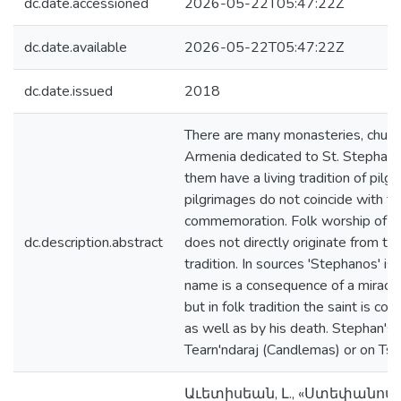
dc.date.accessioned
2026-05-22T05:47:22Z
dc.date.available
2026-05-22T05:47:22Z
dc.date.issued
2018
There are many monasteries, church
Armenia dedicated to St. Stephan
them have a living tradition of pil
pilgrimages do not coincide with the
commemoration. Folk worship of S
dc.description.abstract
does not directly originate from the 
tradition. In sources 'Stephanos' is
name is a consequence of a miracle 
but in folk tradition the saint is co
as well as by his death. Stephan's b
Tearn'ndaraj (Candlemas) or on Ts
Աւետիսեան, Լ., «Ստեփանո