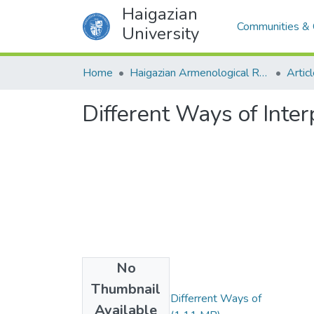
Haigazian
Communities & 
University
Home
Haigazian Armenological Review
Artic
Different Ways of Inte
No
Files
Thumbnail
Bedros Torosian, "Differrent Ways of
Available