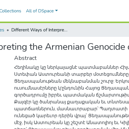
Collections
All of DSpace
les
Different Ways of Interpreting the Armenian Genocide of 1915
rpreting the Armenian Genocide
Abstract
Հեղինակը կը ներկայացնէ պատմաբաններ Հիլմ
Ստեփան Աստուրեանի տարբեր մօտեցումները 
Ցեղասպանութեան մեկնաբանման շուրջ: Երկո
ուսումնասէրները կ'ընդունին Հայոց Ցեղասպա
գործադրումը իբրեւ պատմական ճշմարտութիւ
Քայզէր կը ծանրանայ քաղաքական եւ տնտես
պատճառներուն, մասնաւորաբար՝ Պաղտատի 
ունեցած կարեւոր դերին վրայ՝ Ցեղասպանութ
մէջ, իսկ Աստուրեան կը շեշտէ Անատոլիոյ եւ Կիլի