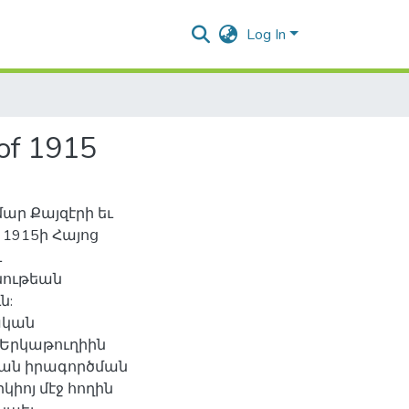
Log In
 of 1915
ար Քայզէրի եւ
1915ի Հայոց
ւ
նութեան
ն:
ական
Երկաթուղիին
եան իրագործման
կիոյ մէջ հողին