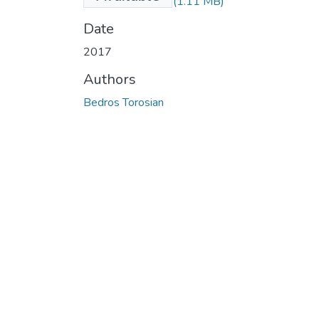
Interpreting...".pdf
(1.11 MB)
Date
2017
Authors
Bedros Torosian