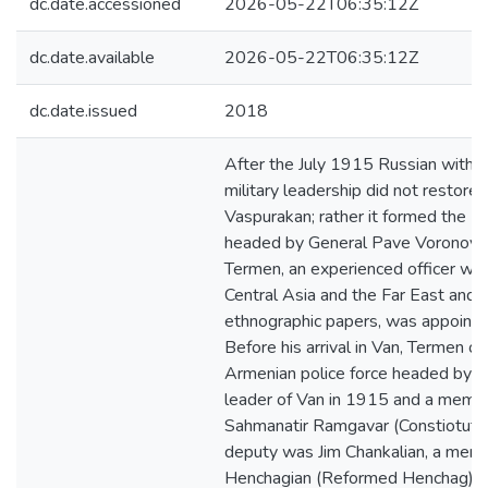
dc.date.accessioned
2026-05-22T06:35:12Z
dc.date.available
2026-05-22T06:35:12Z
dc.date.issued
2018
After the July 1915 Russian withd
military leadership did not restore
Vaspurakan; rather it formed the Pro
headed by General Pave Voronov. P
Termen, an experienced officer who
Central Asia and the Far East and
ethnographic papers, was appointed
Before his arrival in Van, Termen o
Armenian police force headed by Ar
leader of Van in 1915 and a memb
Sahmanatir Ramgavar (Constiotutio
deputy was Jim Chankalian, a memb
Henchagian (Reformed Henchag) Par