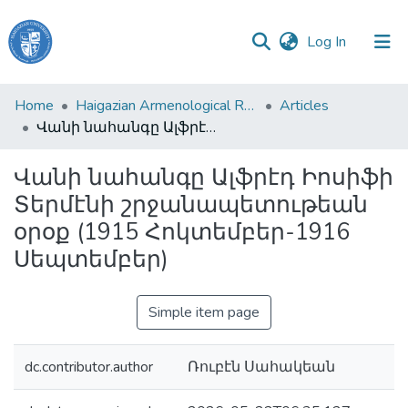
(current)
Log In
Haigazian
Home
Haigazian Armenological Review
Articles
University
Վանի նահանգը Ալֆրէդ Իոսիֆի Տերմէնի շրջանապետութեան օրօք (1915 Հոկտեմբեր-1916 Սեպտեմբեր)
Communities
Վանի նահանգը Ալֆրէդ Իոսիֆի
&
Տերմէնի շրջանապետութեան
Collections
օրօք (1915 Հոկտեմբեր-1916
All of DSpace
Սեպտեմբեր)
Simple item page
dc.contributor.author
Ռուբէն Սահակեան