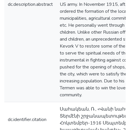
dc.description.abstract
US army. In November 1915, after h
ordered the formation of the local
municipalities, agricultural committ
etc. He personally went through th
children. Unlike other Russian offic
and children, an unprecedented ste
Kevork V to restore some of the ci
to serve the spiritual needs of the
instrumental in fighting against co
pushed for the opening of shops, w
the city, which were to satisfy the 
increasing population. Due to his s
Termen was able to win the love a
community.
Սահակեան, Ռ., «Վանի նահա
Տերմէնի շրջանապետութեան 
dc.identifier.citation
Հոկտեմբեր-1916 Սեպտեմբեր