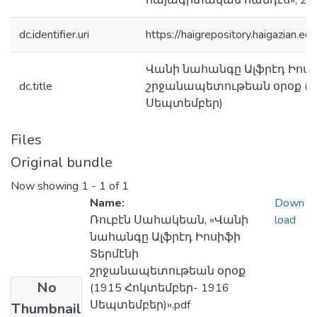
հայագիտական հանդէս», 2018,
dc.identifier.uri
https://haigrepository.haigazian
Վանի նահանգը Ալֆրէդ Իոսի
dc.title
շրջանապետութեան օրօք (1
Սեպտեմբեր)
Files
Original bundle
Now showing
1 - 1 of 1
Name:
Down
Ռուբէն Սահակեան, «Վանի
load
նահանգը Ալֆրէդ Իոսիֆի
Տերմէնի
շրջանապետութեան օրօք
No
(1915 Հոկտեմբեր- 1916
Սեպտեմբեր)».pdf
Thumbnail