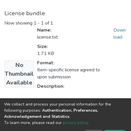
License bundle
Now showing
1 - 1 of 1
Name:
Down
license.txt
load
Size:
1.71 KB
Format:
No
Item-specific license agreed to
Thumbnail
upon submission
Available
Description:
Collections
We collect and process your personal information for the
following purposes:
Authentication, Preferences,
Articles
Acknowledgement and Statistics
.
To learn more, please read our
privacy policy
.