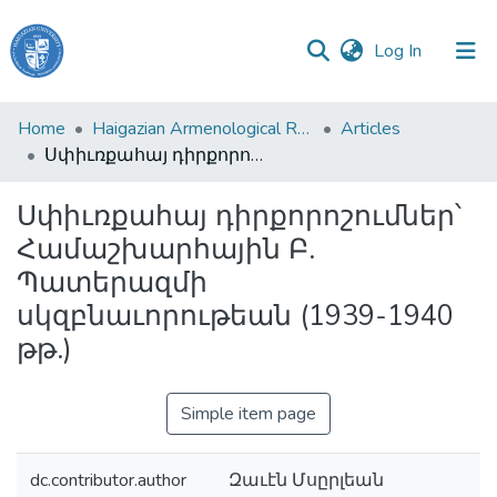
(current)
Log In
Haigazian
Home
Haigazian Armenological Review
Articles
University
Սփիւռքահայ դիրքորոշումներ՝ Համաշխարհային Բ. Պատերազմի սկզբնաւորութեան (1939-1940 թթ.)
Communities
Սփիւռքահայ դիրքորոշումներ՝
&
Համաշխարհային Բ.
Collections
Պատերազմի
All of DSpace
սկզբնաւորութեան (1939-1940
թթ.)
Simple item page
dc.contributor.author
Զաւէն Մսըրլեան