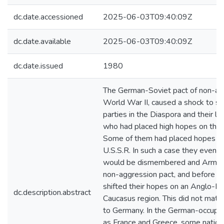
dc.date.accessioned
2025-06-03T09:40:09Z
dc.date.available
2025-06-03T09:40:09Z
dc.date.issued
1980
The German-Soviet pact of non-agg
World War II, caused a shock to so
parties in the Diaspora and their le
who had placed high hopes on the
Some of them had placed hopes on
U.S.S.R. In such a case they eventu
would be dismembered and Armenia 
non-aggression pact, and before th
shifted their hopes on an Anglo-Fr
dc.description.abstract
Caucasus region. This did not mate
to Germany. In the German-occupie
as France and Greece, sorne natio