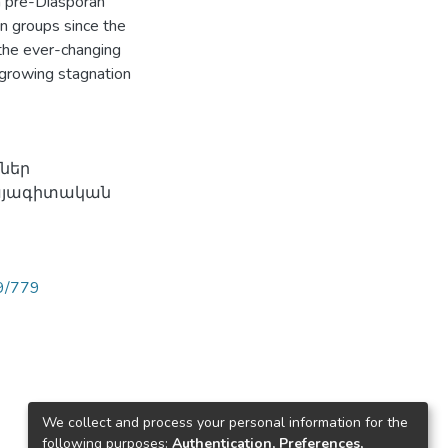
n pre-Diasporan
n groups since the
 the ever-changing
 growing stagnation
րներ
հայագիտական
89/779
We collect and process your personal information for the
following purposes:
Authentication, Preferences,