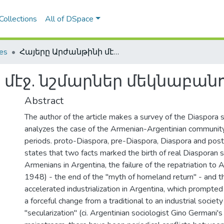
Collections
All of DSpace
les
Հայերը Արժանթինի մէջ. նշմարներ մեկնաբանութեան մը համար
 մէջ. նշմարներ մեկնաբան
Abstract
The author of the article makes a survey of the Diaspora s
analyzes the case of the Armenian-Argentinian community
periods. proto-Diaspora, pre-Diaspora, Diaspora and post
states that two facts marked the birth of real Diasporan s
Armenians in Argentina, the failure of the repatriation to
1948) - the end of the "myth of homeland return" - and t
accelerated industrialization in Argentina, which prompted
a forceful change from a traditional to an industrial societ
"secularization" (ci. Argentinian sociologist Gino Germani's 