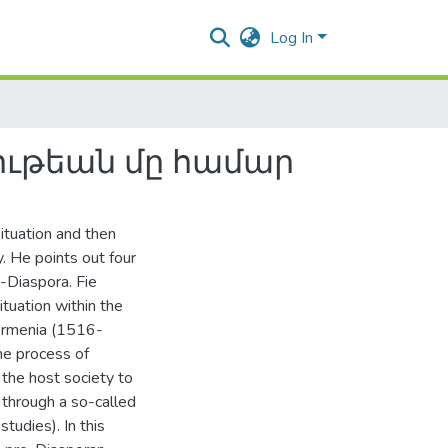
Log In
ութեան մը համար
ituation and then
. He points out four
-Diaspora. Fie
ituation within the
 Armenia (1516-
he process of
 the host society to
y through a so-called
studies). In this