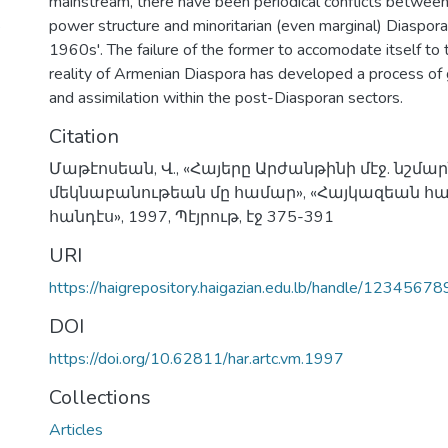
mainstream, there have been periodical conflicts betwee
8
power structure and minoritarian (even marginal) Diaspora
1960s'. The failure of the former to accomodate itself to
reality of Armenian Diaspora has developed a process of
and assimilation within the post-Diasporan sectors.
Citation
Մաթէոսեան, Վ., «Հայերը Արժանթինի մէջ. նշմա
մեկնաբանութեան մը համար», «Հայկազեան 
հանդէս», 1997, Պէյրութ, էջ 375-391
URI
https://haigrepository.haigazian.edu.lb/handle/1234567
DOI
https://doi.org/10.62811/har.artc.vm.1997
Collections
Articles