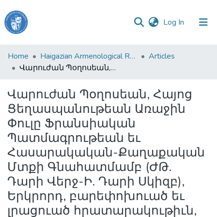
(current)
Log In
Haigazian
Home
Haigazian Armenological Review
Articles
University
Վարուժան Պօղոսեան, Հայոց Ցեղասպանութեան Առաջին Փուլը Ֆրանսիական Պատմագրութեան եւ Հասարակական-Քաղաքական Մտքի Գնահատմամբ (ԺԹ. Դարի Վերջ-Ի. Դարի Սկիզբ), Երկրորդ, բարեփոխուած եւ լրացուած հրատարակութիւն, Երեւան, Երեւանի Պետական Համալսարանի Հրատարակչութիւն, 2011, 356 էջ
Communities
Վարուժան Պօղոսեան, Հայոց
&
Ցեղասպանութեան Առաջին
Collections
Փուլը Ֆրանսիական
All of DSpace
Պատմագրութեան եւ
Հասարակական-Քաղաքական
Մտքի Գնահատմամբ (ԺԹ.
Դարի Վերջ-Ի. Դարի Սկիզբ),
Երկրորդ, բարեփոխուած եւ
լրացուած հրատարակութիւն,