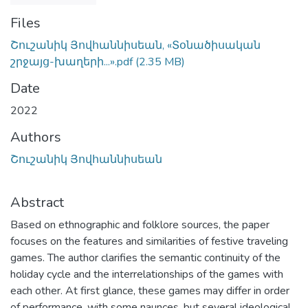
Files
Շուշանիկ Յովհաննիսեան, «Տօնածիսական
շրջայց-խաղերի...».pdf
(2.35 MB)
Date
2022
Authors
Շուշանիկ Յովհաննիսեան
Abstract
Based on ethnographic and folklore sources, the paper
focuses on the features and similarities of festive traveling
games. The author clarifies the semantic continuity of the
holiday cycle and the interrelationships of the games with
each other. At first glance, these games may differ in order
of performance, with some naunces, but several ideological,