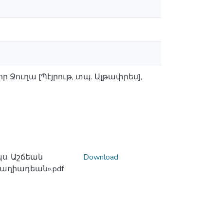
 Ջուղա [Պէյրութ, տպ. Ալթափրես],
պս. Աշճեան
Download
Թաղիադեան».pdf