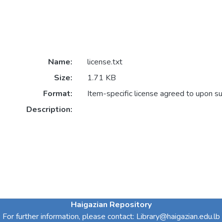
Name:
license.txt
Size:
1.71 KB
Format:
Item-specific license agreed to upon s
Description:
Haigazian Repository
For further information, please contact: Library@haigazian.edu.lb