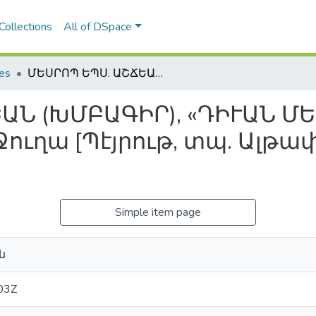
Collections
All of DSpace
les
ՄԵՍՐՈՊ ԵՊՍ. ԱՇՃԵԱՆ (ԽՄԲԱԳԻՐ), «ԴԻՒԱՆ ՄԵՍՐՈՊ Դ. ԹԱՂԻԱԴԵԱՆ», Նոր Ջուղա [Պէյրութ, տպ. Ալթափրես], 1979, ԼԹ + 654 էջ
ԱՆ (ԽՄԲԱԳԻՐ), «ԴԻՒԱՆ ՄԵ
ւղա [Պէյրութ, տպ. Ալթափրե
Simple item page
ն
03Z