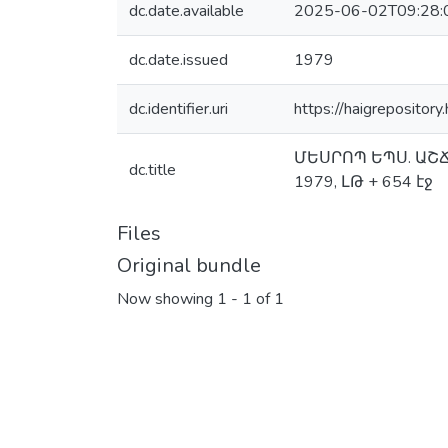
dc.date.available
2025-06-02T09:28:
dc.date.issued
1979
dc.identifier.uri
https://haigrepositor
ՄԵՍՐՈՊ ԵՊՍ. ԱՇՃԵ
dc.title
1979, ԼԹ + 654 էջ
Files
Original bundle
Now showing
1 - 1 of 1