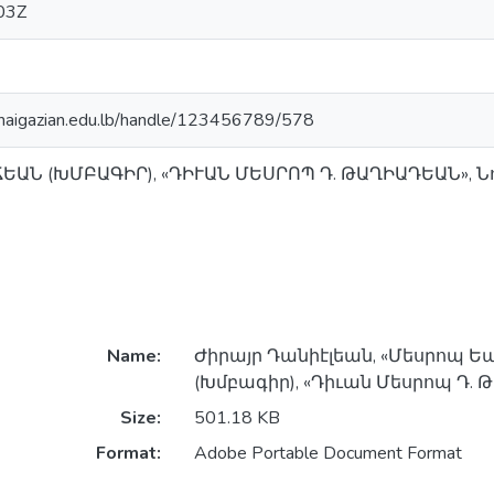
03Z
y.haigazian.edu.lb/handle/123456789/578
ԱՆ (ԽՄԲԱԳԻՐ), «ԴԻՒԱՆ ՄԵՍՐՈՊ Դ. ԹԱՂԻԱԴԵԱՆ», Նոր
Name:
Ժիրայր Դանիէլեան, «Մեսրոպ Ե
(Խմբագիր), «Դիւան Մեսրոպ Դ. 
Size:
501.18 KB
Format:
Adobe Portable Document Format