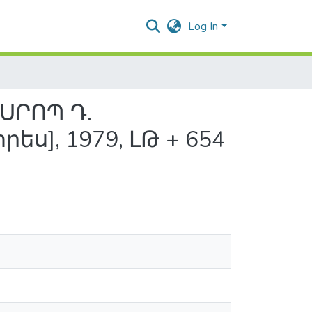
Log In
ՍՐՈՊ Դ.
ս], 1979, ԼԹ + 654