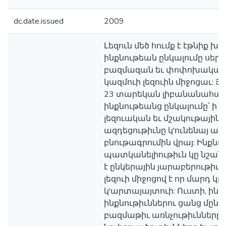
dc.date.issued
2009
Լեզուն մեծ հումք է էթնիք խ
ինքնութեան ընկալումը սերտե
բազմազան եւ փոփոխական է,
կազմուի լեզուին միջոցաւ: Յ
23 տարեկան լիբանանահայ
ինքնութեանց ընկալումը՝ ի 
լեզուական եւ մշակութային վ
ազդեցութիւնը կ'ունենայ ան
բնութագրումին վրայ: Ինքնո
պատկանելիութիւն կը նշանա
է ընկերային յարաբերութիւնն
լեզուի միջոցով է որ մարդ կը
կ'արտայայտուի: Ուստի, ինք
ինքնութիւններու ցանց մըն է
բազմաթիւ առնչութիւնները, յ