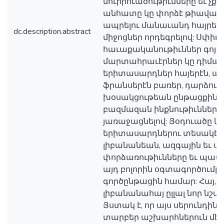
նուիրուածութիւնները եւ չքմ
անհատը կը փորձէ թիավարել
ապրելու մանաւանդ հայրենի
dc.description.abstract
միջոցներ որդեգրելով: Սփիւ
հաւաքականութիւններ գոյա
մարտահրաւէրներ կը դիմա
երիտասարդներ հայերէն, արա
ֆրանսերէն բառեր, դարձուա
խօսակցութեան ընթացքին՝ 
բազմազան ինքնութիւններու
յառաջացնելով: Յօդուածը կ
երիտասարդներու տեսակէտե
լիբանանեան, ազգային եւ ս
փորձառութիւնները եւ պատկ
այդ բոլորին օգտագործումը՝ 
գործընթացին համար: Հայ, լ
լիբանանահայ ըլլալ նոր նշա
Յստակ է, որ այս սերունդին
տարբեր աշխարհներուն մէջ,