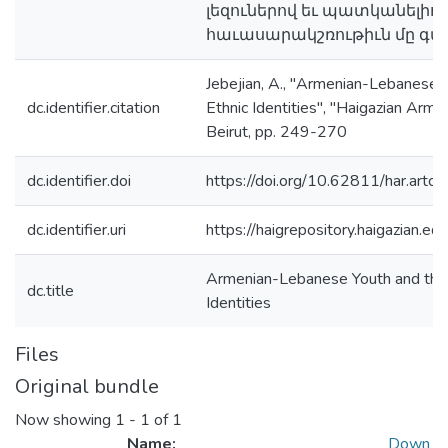
լեզուներով եւ պատկանելիո
հաւասարակշռութիւն մը գտնե
Jebejian, A., "Armenian-Lebanese Y
dc.identifier.citation
Ethnic Identities", "Haigazian Arm
Beirut, pp. 249-270
dc.identifier.doi
https://doi.org/10.62811/har.artc.
dc.identifier.uri
https://haigrepository.haigazian.
Armenian-Lebanese Youth and the C
dc.title
Identities
Files
Original bundle
Now showing
1 - 1 of 1
Name:
Down