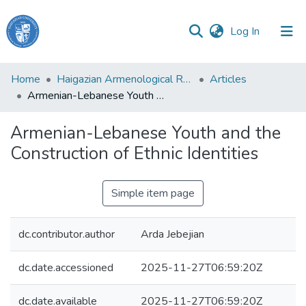
(current)
Log In
Haigazian
Home
Haigazian Armenological Review
Articles
University
Armenian-Lebanese Youth and the Construction of Ethnic Identities
Communities
Armenian-Lebanese Youth and the
&
Construction of Ethnic Identities
Collections
All of DSpace
Simple item page
dc.contributor.author
Arda Jebejian
dc.date.accessioned
2025-11-27T06:59:20Z
dc.date.available
2025-11-27T06:59:20Z