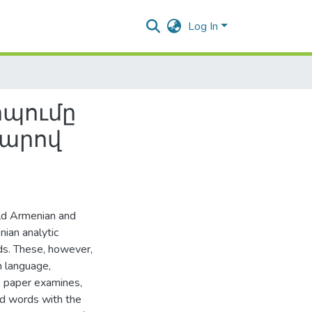
Log In
րպումը
պարով
Old Armenian and
ian analytic
s. These, however,
n language,
e paper examines,
nd words with the