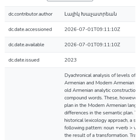
dc.contributor.author
Լալիկ Խաչատրեան
dc.date.accessioned
2026-07-01T09:11:10Z
dc.date.available
2026-07-01T09:11:10Z
dc.date.issued
2023
Dyachronical analysis of levels of 
Armenian and Modern Armenian lan
old Armenian analytic construction
compound words. These, however, 
plan in the Modern Armenian langu
differences in the semantic plan. 
historical lexicology approach, a 
following pattern: noun +verb > ve
the result of a transformation. Tran