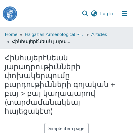
(current)
Log In
Haigazian
Home
Haigazian Armenological Review
Articles
University
Հինհայերէնեան յարադրութիւնների փոխակերպումը բարդութիւնների գոյական + բայ > բայ կաղապարով (տարժամանակեայ հայեցակէտ)
Communities
Հինհայերէնեան
&
յարադրութիւնների
Collections
փոխակերպումը
All of DSpace
բարդութիւնների գոյական +
բայ > բայ կաղապարով
(տարժամանակեայ
հայեցակէտ)
Simple item page