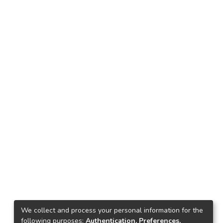
We collect and process your personal information for the
following purposes:
Authentication, Preferences,