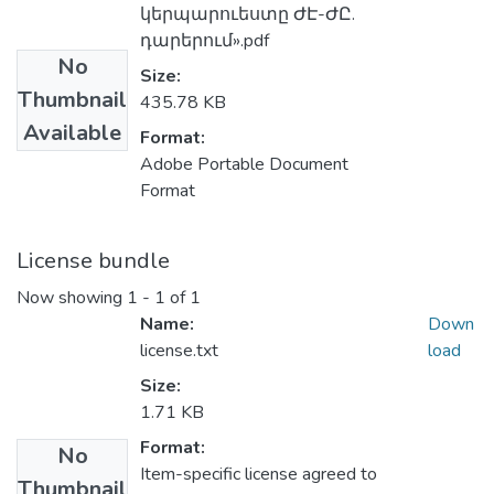
կերպարուեստը ԺԷ-ԺԸ.
դարերում».pdf
No
Size:
Thumbnail
435.78 KB
Available
Format:
Adobe Portable Document
Format
License bundle
Now showing
1 - 1 of 1
Name:
Down
license.txt
load
Size:
1.71 KB
Format:
No
Item-specific license agreed to
Thumbnail