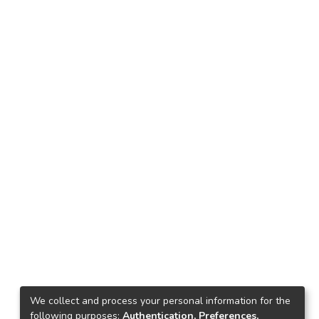
We collect and process your personal information for the
following purposes:
Authentication, Preferences,