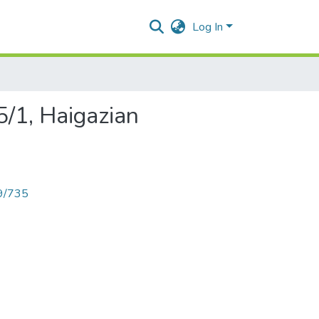
Log In
, Haigazian
89/735