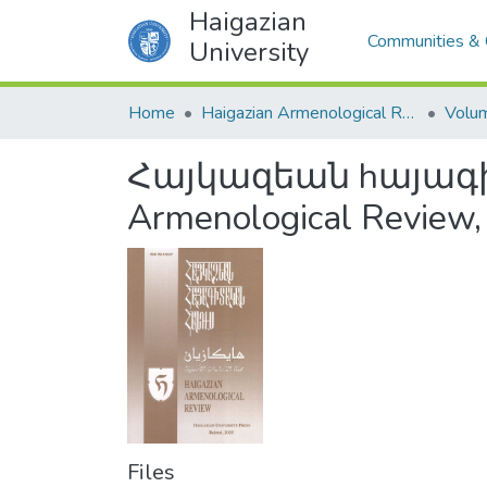
Haigazian
Communities & 
University
Home
Haigazian Armenological Review
Volu
Հայկազեան hայագիտ
Armenological Review,
Files