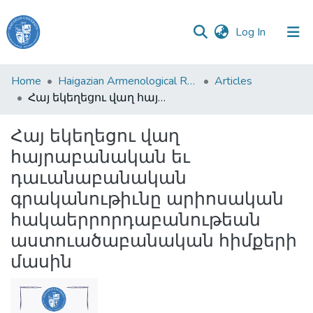
(current)
Log In
Haigazian
Home
Haigazian Armenological Review
Articles
University
Հայ եկեղեցու վաղ հայրաբանական եւ դաւանաբանական գրականութիւնը արիոսական հակաերրորդաբանութեան աստուածաբանական հիմքերի մասին
Communities
Հայ եկեղեցու վաղ
&
հայրաբանական եւ
Collections
դաւանաբանական
All of DSpace
գրականութիւնը արիոսական
հակաերրորդաբանութեան
աստուածաբանական հիմքերի
մասին