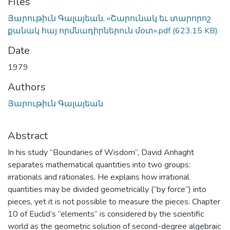
Files
Յարութիւն Գալայեան, «Շարունակ եւ տարորոշ
քանակ հայ որմնադիրներուն մօտ».pdf
(623.15 KB)
Date
1979
Authors
Յարութիւն Գալայեան
Abstract
In his study “Boundaries of Wisdom”, David Anhaght
separates mathematical quantities into two groups:
irrationals and rationales. He explains how irrational
quantities may be divided geometrically (“by force”) into
pieces, yet it is not possible to measure the pieces. Chapter
10 of Euclid’s “elements” is considered by the scientific
world as the geometric solution of second-degree algebraic