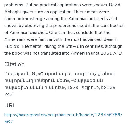
problems. But no practical applications were known. David
Anhaght gives such an application. These ideas were
common knowledge among the Armenian architects as if
shown by observing the proportions used in the construction
of Armenian churches. One can thus conclude that the
Armenians were familiar with the most advanced ideas in
Euclid’s “Elements” during the 5th – 6th centuries, although
the book was not translated into Armenian until 1051 A. D.
Citation
Գալայեան, Յ., «Շարունակ եւ տարորոշ քանակ
հայ որմնադիրներուն մօտ», «Հայկազեան
հայագիտական հանդէս», 1979, Պէյրութ, էջ 239-
242
URI
https://haigrepository.haigazian.edu.lb/handle/123456789/
567