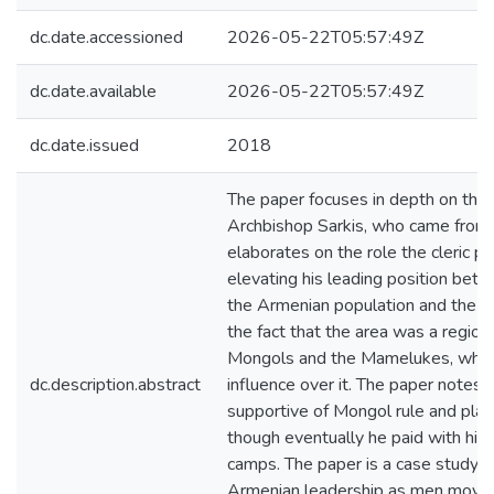
dc.date.accessioned
2026-05-22T05:57:49Z
dc.date.available
2026-05-22T05:57:49Z
dc.date.issued
2018
The paper focuses in depth on the li
Archbishop Sarkis, who came from a
elaborates on the role the cleric pl
elevating his leading position betw
the Armenian population and the M
the fact that the area was a regi
Mongols and the Mamelukes, who w
dc.description.abstract
influence over it. The paper notes
supportive of Mongol rule and playe
though eventually he paid with his l
camps. The paper is a case study o
Armenian leadership as men moved