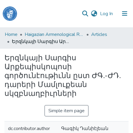
(current)
Log In
Haigazian
Home
Haigazian Armenological Review
Articles
University
Երզնկայի Սարգիս Արքեպիսկոպոսի գործունէութիւնն ըստ ԺԳ.-ԺԴ. դարերի Մամլուքեան սկզբնաղբիւրների
Communities
Երզնկայի Սարգիս
&
Արքեպիսկոպոսի
Collections
գործունէութիւնն ըստ ԺԳ.-ԺԴ.
All of DSpace
դարերի Մամլուքեան
սկզբնաղբիւրների
Simple item page
dc.contributor.author
Գագիկ Դանիէլեան