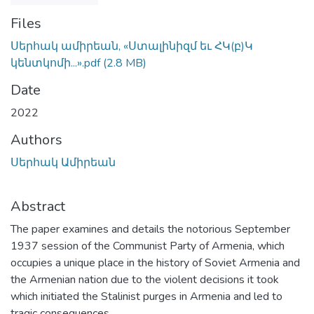
Files
Սերհակ ամիրեան, «Ստալինիզմ եւ ՀԿ(բ)Կ
կենտկոմի...».pdf
(2.8 MB)
Date
2022
Authors
Սերհակ Ամիրեան
Abstract
The paper examines and details the notorious September
1937 session of the Communist Party of Armenia, which
occupies a unique place in the history of Soviet Armenia and
the Armenian nation due to the violent decisions it took
which initiated the Stalinist purges in Armenia and led to
tragic consequences.