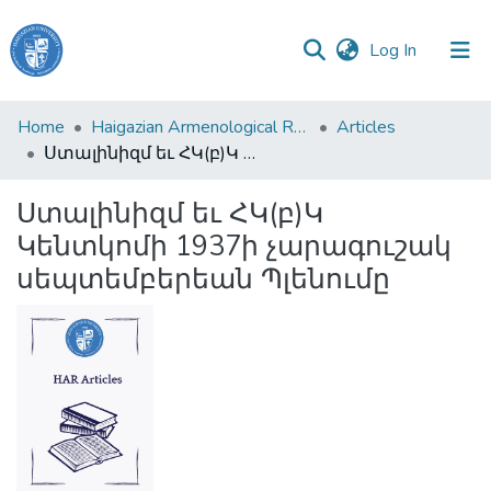
(current)
Log In
Haigazian
Home
Haigazian Armenological Review
Articles
University
Ստալինիզմ եւ ՀԿ(բ)Կ Կենտկոմի 1937ի չարագուշակ սեպտեմբերեան Պլենումը
Communities
Ստալինիզմ եւ ՀԿ(բ)Կ
&
Կենտկոմի 1937ի չարագուշակ
Collections
սեպտեմբերեան Պլենումը
All of DSpace