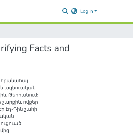
Log In
ifying Facts and
եհրանահայ
ան ազնուական
ին, Թեհրանում:
 շարքին, ովքեր
ր էդ-Դին շահի
տական
տուցուած
ղմից