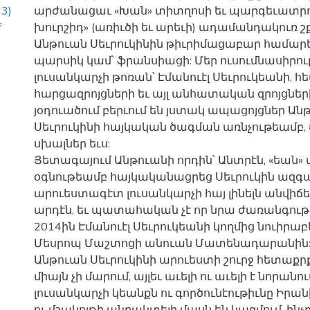
33)
արժանացաւ «Խան» տիտղոսի եւ պարգեւատրու
f
խուրշիդ» (առիւծի եւ արեւի) ադամանդակուռ շ
Անթուան Սեւրուկինին թիւրիմացաբար համարել 
պարսիկ կամ՝ ֆրանսիացի: Մեր ուսումնասիրու
լուսանկարչի թոռան՝ Էմանուէլ Սեւրուկեանի, հ
հարցազրոյցների եւ այլ անհատական զրոյցների
յօդուածում բերւում են յստակ ապացոյցներ Ան
Սեւրուկինի հայկական ծագման առնչութեամբ, ճ
սխալներ եւս:
Յետագայում Անթուանի որդին՝ Անտրէն, «եան»
օգնութեամբ հայկականացրեց Սեւրուկին ազգա
արուեստագէտ լուսանկարչի հայ լինելն անվիճ
արդէն, եւ պատահական չէ որ նրա ժառանգութ
2014ին Էմանուէլ Սեւրուկեանի կողմից նուիրաբ
Մեսրոպ Մաշտոցի անուան Մատենադարանին
Անթուան Սեւրուկինի արուեստի շուրջ հետաքրք
միայն չի մարում, այլեւ աւելի ու աւելի է նորանու
լուսանկարչի կեանքն ու գործունէութիւնը Իր