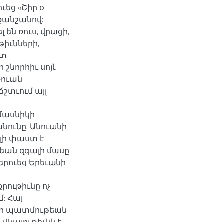
եց «Շիր օ
քանշանով:
են ռուս, վրացի,
թիւնների,
ետ
 շնորհիւ սոյն
թուան
շտւում այլ
 մասնիկի
նունը: Անուանի
ելի փաստ է
եան զգալի մասը
երուեց Երեւանի
:
րութիւնը ոչ
մ: Հայ
անի պատմութեան