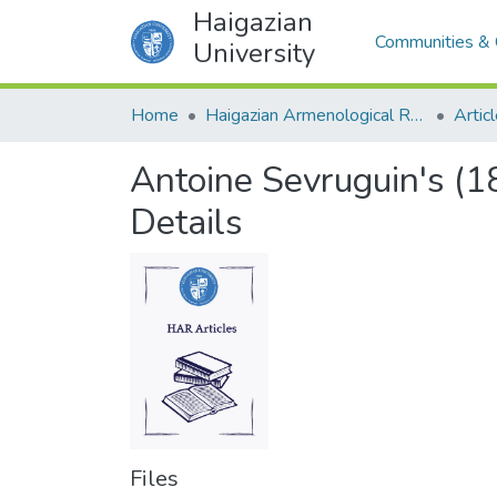
Haigazian
Communities & 
University
Home
Haigazian Armenological Review
Artic
Antoine Sevruguin's (1
Details
Files