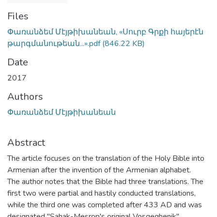
Files
Փառանձեմ Մէյթիխանեան, «Սուրբ Գրքի հայերէն
թարգմանութեան...».pdf
(846.22 KB)
Date
2017
Authors
Փառանձեմ Մէյթիխանեան
Abstract
The article focuses on the translation of the Holy Bible into
Armenian after the invention of the Armenian alphabet.
The author notes that the Bible had three translations. The
first two were partial and hastily conducted translations,
while the third one was completed after 433 AD and was
designated "Sahak-Mesrop's original Vosgeghenik".