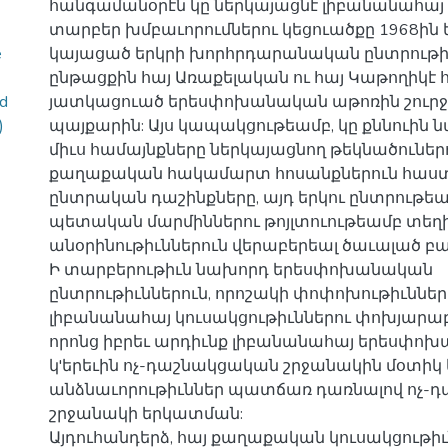
հանգամանօրէն կը ներկայացնէ լիբանանահա
տարբեր խմբաւորումներու կեցուածքը 1968ին ե
e
կայացած երկրի խորհրդարանական ընտրութի
ընթացքին հայ Առաքելական ու հայ Կաթողիկէ 
nd
յատկացուած երեսփոխանական աթոռին շուրջ
)
պայքարին: Այս կապակցութեամբ, կը քննուին 
միւս համայնքները ներկայացնող թեկնածուներ
քաղաքական հակամարտ հոսանքներուն հա
ընտրական դաշինքները, այդ երկու ընտրութե
պետական մարմիններու թոյլտուութեամբ տեղի
անօրինութիւններուն վերաբերեալ ծաւալած բ
Ի տարբերութիւն նախորդ երեսփոխանական
ընտրութիւններուն, որոշակի փոփոխութիւններ 
լիբանանահայ կուսակցութիւններու փոխյարաբ
որոնց իբրեւ արդիւնք լիբանանահայ երեսփոխ
կ'երեւին ոչ-դաշնակցական շրջանակին մօտիկ
անձնաւորութիւններ պատճառ դառնալով ոչ-
շրջանակի երկատման:
Այդուհանդերձ, հայ քաղաքական կուսակցութի