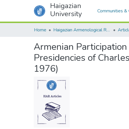
Haigazian
Communities & 
University
Home
Haigazian Armenological Review
Artic
Armenian Participation 
Presidencies of Charl
1976)