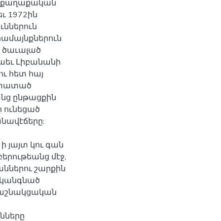
յ քաղաքական
ւ 1972ին
ւններուն
համայնքներուն
 ծաւալած
նաեւ Լիբանանի
ու հետ հայ
ստատած
անց ընթացքին
 ունեցած
անավէճերը:
ի յայտ կու գան
երութեանց մէջ,
աններու շարքին
 կանգնած
դաշնակցական
ւնները