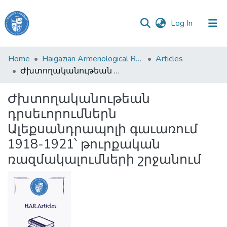
(current)
Log In
Haigazian
Home
Haigazian Armenological Review
Articles
University
Ժխտողականութեան դրսեւորումներն Ալեքսանդրապոլի գաւառում 1918-1921՝ թուրքական ռազմակալումների շրջանում
Communities
Ժխտողականութեան
&
դրսեւորումներն
Collections
Ալեքսանդրապոլի գաւառում
All of DSpace
1918-1921՝ թուրքական
ռազմակալումների շրջանում