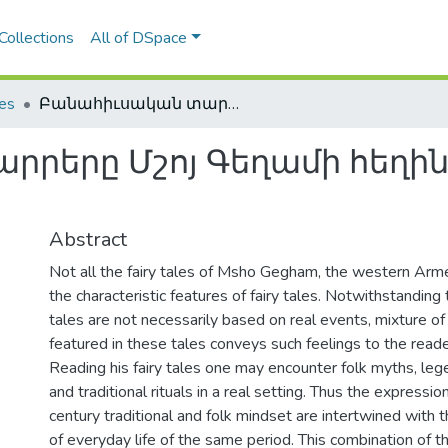
Collections
All of DSpace
les
Բանահիւսական տարրերը Մշոյ Գեղամի հեղինակային հեքիաթներում
րրերը Մշոյ Գեղամի հեղի
Abstract
Not all the fairy tales of Msho Gegham, the western Arme
the characteristic features of fairy tales. Notwithstanding 
tales are not necessarily based on real events, mixture of 
featured in these tales conveys such feelings to the reade
Reading his fairy tales one may encounter folk myths, leg
and traditional rituals in a real setting. Thus the expressio
century traditional and folk mindset are intertwined with
of everyday life of the same period. This combination of 