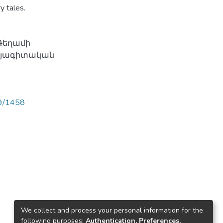
y tales.
 Գեղամի
հայագիտական
89/1458
We collect and process your personal information for the
following purposes:
Authentication, Preferences,