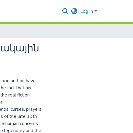
Log In
նակային
nian author, have
the fact that his
the real fiction
r.
ends, curses, prayers
ns of the late 19th
 the human concerns
the legendary and the