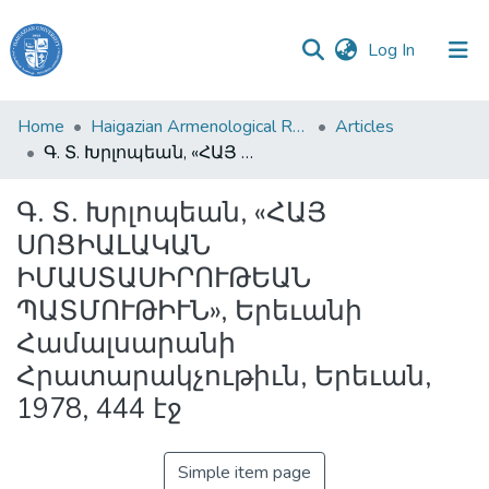
(current)
Log In
Haigazian
Home
Haigazian Armenological Review
Articles
University
Գ. Տ. Խրլոպեան, «ՀԱՅ ՍՈՑԻԱԼԱԿԱՆ ԻՄԱՍՏԱՍԻՐՈՒԹԵԱՆ ՊԱՏՄՈՒԹԻՒՆ», Երեւանի Համալսարանի Հրատարակչութիւն, Երեւան, 1978, 444 էջ
Communities
Գ. Տ. Խրլոպեան, «ՀԱՅ
&
ՍՈՑԻԱԼԱԿԱՆ
Collections
ԻՄԱՍՏԱՍԻՐՈՒԹԵԱՆ
All of DSpace
ՊԱՏՄՈՒԹԻՒՆ», Երեւանի
Համալսարանի
Հրատարակչութիւն, Երեւան,
1978, 444 էջ
Simple item page