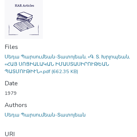
Files
Սեդա Պարսումեան-Տատոյեան, «Գ. Տ. Խրլոպեան,
«ՀԱՅ ՍՈՑԻԱԼԱԿԱՆ ԻՄԱՍՏԱՍԻՐՈՒԹԵԱՆ
ՊԱՏՄՈՒԹԻՒՆ».pdf
(662.35 KB)
Date
1979
Authors
Սեդա Պարսումեան-Տատոյեան
URI