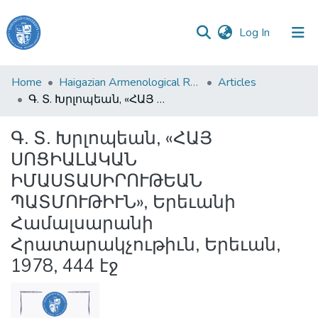
(current)
Log In
Haigazian
Home
Haigazian Armenological Review
Articles
University
Գ. Տ. Խրլոպեան, «ՀԱՅ ՍՈՑԻԱԼԱԿԱՆ ԻՄԱՍՏԱՍԻՐՈՒԹԵԱՆ ՊԱՏՄՈՒԹԻՒՆ», Երեւանի Համալսարանի Հրատարակչութիւն, Երեւան, 1978, 444 էջ
Communities
Գ. Տ. Խրլոպեան, «ՀԱՅ
&
ՍՈՑԻԱԼԱԿԱՆ
Collections
ԻՄԱՍՏԱՍԻՐՈՒԹԵԱՆ
All of DSpace
ՊԱՏՄՈՒԹԻՒՆ», Երեւանի
Համալսարանի
Հրատարակչութիւն, Երեւան,
1978, 444 էջ